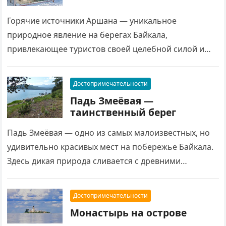
Горячие источники Аршана — уникальное
природное явление на берегах Байкала,
привлекающее туристов своей целебной силой и
живописными пейзажами. Эти источники славятся
минеральной водой с лечебными свойствами,
Достопримечательности
которые…
Падь Змеёвая —
таинственный берег
Падь Змеёвая — одно из самых малоизвестных, но
удивительно красивых мест на побережье Байкала.
Здесь дикая природа сливается с древними
легендами, создавая атмосферу уединения и тайны.
Обрывистые…
Достопримечательности
Монастырь на острове