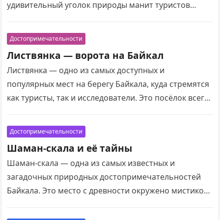
удивительный уголок природы манит туристов
своей уникальной атмосферой, живописными
пейзажами и богатой историей. Ольхон поражает
Достопримечательности
сочетанием…
Листвянка — ворота на Байкал
Листвянка — одно из самых доступных и
популярных мест на берегу Байкала, куда стремятся
как туристы, так и исследователи. Это посёлок всего
в 70 километрах от Иркутска,…
Достопримечательности
Шаман-скала и её тайны
Шаман-скала — одна из самых известных и
загадочных природных достопримечательностей
Байкала. Это место с древности окружено мистикой,
почитанием и преданиями. Уходящая в озеро скала
на острове Ольхон…