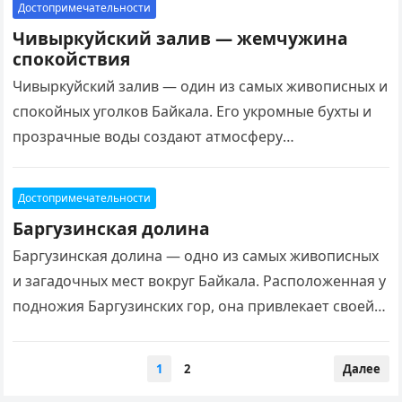
Достопримечательности
Чивыркуйский залив — жемчужина
спокойствия
Чивыркуйский залив — один из самых живописных и
спокойных уголков Байкала. Его укромные бухты и
прозрачные воды создают атмосферу
умиротворения, где можно уйти от городской суеты
и…
Достопримечательности
Баргузинская долина
Баргузинская долина — одно из самых живописных
и загадочных мест вокруг Байкала. Расположенная у
подножия Баргузинских гор, она привлекает своей
нетронутой природой, богатством флоры и фауны,
а…
Пагинация
1
2
Далее
записей