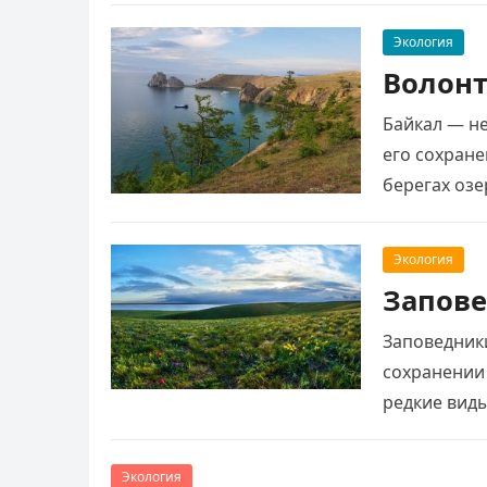
Экология
Волонт
Байкал — не
его сохран
берегах оз
Экология
Запове
Заповедник
сохранении
редкие вид
и поддержи
Экология