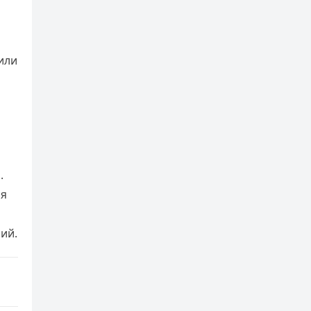
или
.
ся
ий.