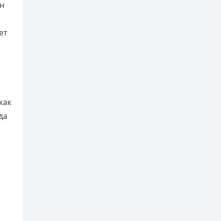
ен
ет
как
да