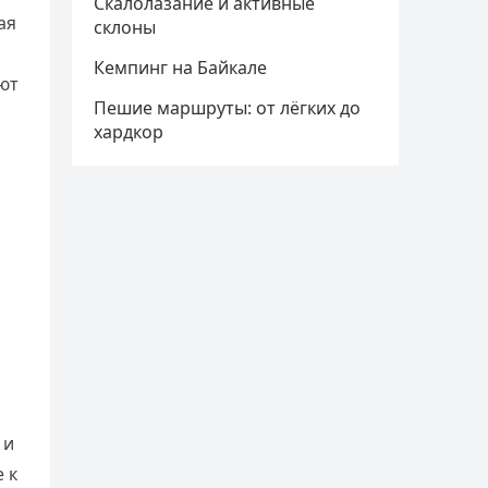
Скалолазание и активные
ая
склоны
Кемпинг на Байкале
ют
Пешие маршруты: от лёгких до
хардкор
 и
 к