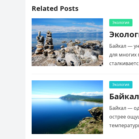
Related Posts
Экология
Эколог
Байкал — у
для многих 
сталкивает
угрожают ег
Экология
Байкал
Байкал — о
острее ощу
температур
круговорот