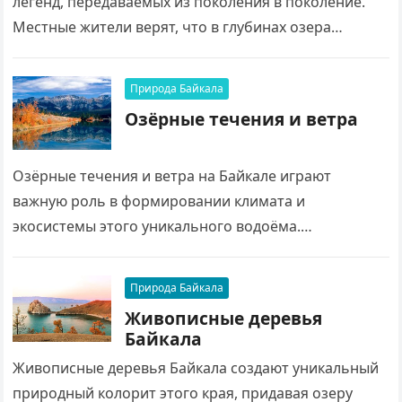
легенд, передаваемых из поколения в поколение.
Местные жители верят, что в глубинах озера
обитают духи и древние существа, охраняющие
его…
Природа Байкала
Озёрные течения и ветра
Озёрные течения и ветра на Байкале играют
важную роль в формировании климата и
экосистемы этого уникального водоёма.
Постоянное движение воды поддерживает чистоту
и насыщенность кислородом, что обеспечивает…
Природа Байкала
Живописные деревья
Байкала
Живописные деревья Байкала создают уникальный
природный колорит этого края, придавая озеру