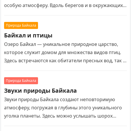
особую атмосферу. Вдоль берегов и в окружающих
лесах можно встретить редкие и удивительные виды
деревьев, которые…
Природа Байкала
Байкал и птицы
Озеро Байкал — уникальное природное царство,
которое служит домом для множества видов птиц.
Здесь встречаются как обитатели пресных вод, так и
лесных массивов, окружающих озеро. Байкальская
фауна…
Природа Байкала
Звуки природы Байкала
Звуки природы Байкала создают неповторимую
атмосферу, погружая в глубины этого уникального
уголка планеты. Здесь можно услышать шорох
кедрового леса, пение редких птиц и плеск