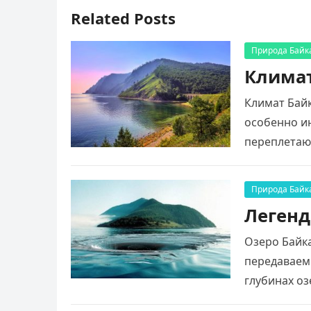
Related Posts
Природа Байк
Климат
Климат Байк
особенно и
переплетаю
Природа Байк
Легенд
Озеро Байка
передаваемы
глубинах оз