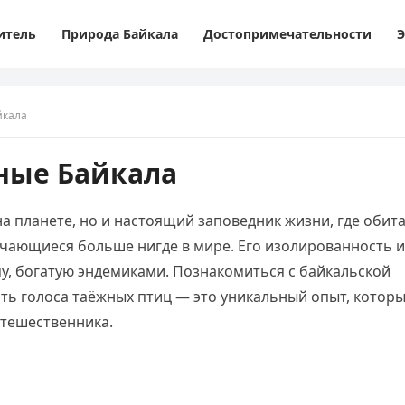
итель
Природа Байкала
Достопримечательности
Э
йкала
ные Байкала
на планете, но и настоящий заповедник жизни, где обит
ечающиеся больше нигде в мире. Его изолированность и
у, богатую эндемиками. Познакомиться с байкальской
ать голоса таёжных птиц — это уникальный опыт, котор
утешественника.