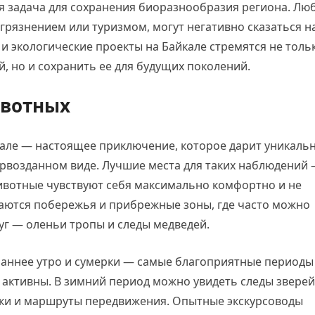
я задача для сохранения биоразнообразия региона. Лю
грязнением или туризмом, могут негативно сказаться н
и экологические проекты на Байкале стремятся не толь
, но и сохранить ее для будущих поколений.
ивотных
але — настоящее приключение, которое дарит уникаль
ервозданном виде. Лучшие места для таких наблюдений
животные чувствуют себя максимально комфортно и не
аются побережья и прибрежные зоны, где часто можно
руг — оленьи тропы и следы медведей.
 раннее утро и сумерки — самые благоприятные периоды
 активны. В зимний период можно увидеть следы зверей
адки и маршруты передвижения. Опытные экскурсоводы