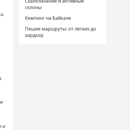
Скалолазание и активные
склоны
а.
Кемпинг на Байкале
Пешие маршруты: от лёгких до
хардкор
к
ли
и и