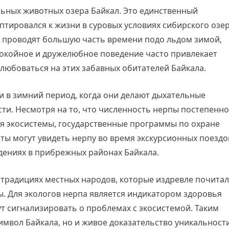
льных животных озера Байкал. Это единственный
тировался к жизни в суровых условиях сибирского озер
 проводят большую часть времени подо льдом зимой,
спокойное и дружелюбное поведение часто привлекает
любоваться на этих забавных обитателей Байкала.
 в зимний период, когда они делают дыхательные
ости. Несмотря на то, что численность нерпы постепенно
ия экосистемы, государственные программы по охране
сты могут увидеть нерпу во время экскурсионных поездо
дениях в прибрежных районах Байкала.
 традициях местных народов, которые издревле почита
ы. Для экологов нерпа является индикатором здоровья
ут сигнализировать о проблемах с экосистемой. Таким
имвол Байкала, но и живое доказательство уникальност